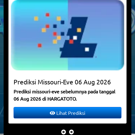
Prediksi
Missouri-Eve
06 Aug 2026
Prediksi missouri-eve sebelumnya pada tanggal
06 Aug 2026 di HARGATOTO.
Lihat Prediksi