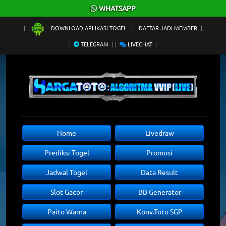
×
WHATSAPP
DOWNLOAD APLIKASI TOGEL
DAFTAR JADI MEMBER
TELEGRAM
LIVECHAT
Home
Livedraw
Prediksi Togel
Promosi
Jadwal Togel
Data Result
Slot Gacor
BB Generator
Paito Warna
Konv.Toto SGP