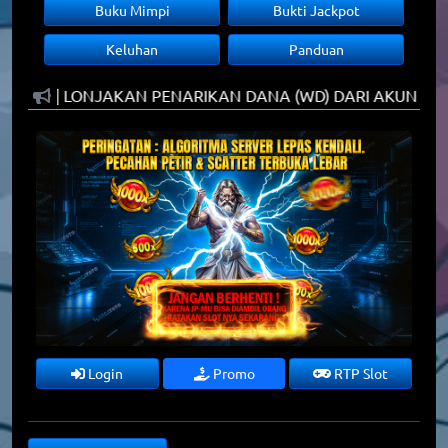
Buku Mimpi
Bukti Jackpot
Keluhan
Panduan
ER SLOT] LONJAKAN PENARIKAN DANA (WD) DARI AKUN M
Login
Promo
RTP Slot