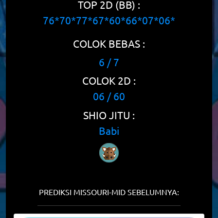
TOP 2D (BB) :
76*70*77*67*60*66*07*06*
COLOK BEBAS :
6 / 7
COLOK 2D :
06 / 60
SHIO JITU :
Babi
PREDIKSI MISSOURI-MID SEBELUMNYA: