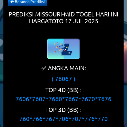
Beranda Prediksi
PREDIKSI MISSOURI-MID TOGEL HARI INI
HARGATOTO 17 JUL 2025
✅ ANGKA MAIN:
( 76067 )
TOP 4D (BB) :
7606*7607*7660*7667*7670*7676
TOP 3D (BB) :
760*766*767*706*707*776*770