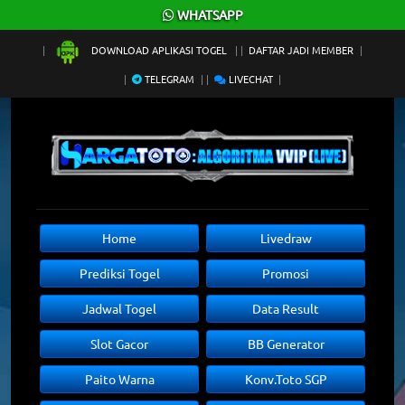
×
WHATSAPP
DOWNLOAD APLIKASI TOGEL
DAFTAR JADI MEMBER
TELEGRAM
LIVECHAT
Home
Livedraw
Prediksi Togel
Promosi
Jadwal Togel
Data Result
Slot Gacor
BB Generator
Paito Warna
Konv.Toto SGP