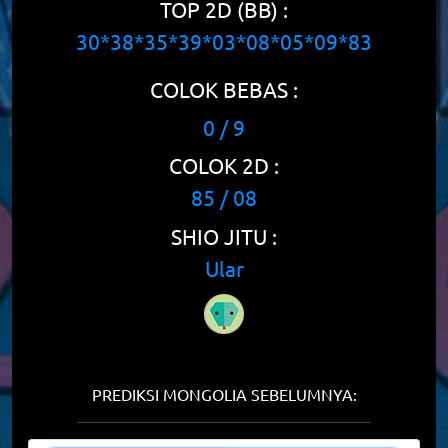
TOP 2D (BB) :
30*38*35*39*03*08*05*09*83
COLOK BEBAS :
0 / 9
COLOK 2D :
85 / 08
SHIO JITU :
Ular
PREDIKSI MONGOLIA SEBELUMNYA: