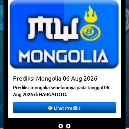
Prediksi
Mongolia
06 Aug 2026
Prediksi mongolia sebelumnya pada tanggal 06
Aug 2026 di HARGATOTO.
Lihat Prediksi