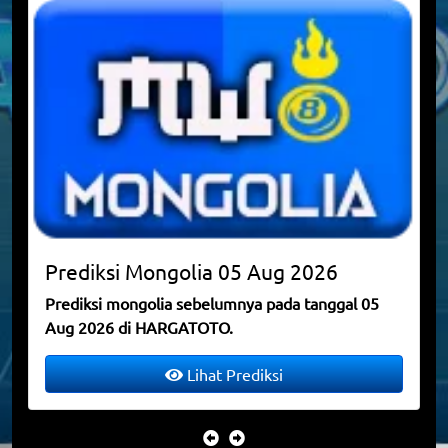
Prediksi
Mongolia
05 Aug 2026
Prediksi mongolia sebelumnya pada tanggal 05
Aug 2026 di HARGATOTO.
Lihat Prediksi