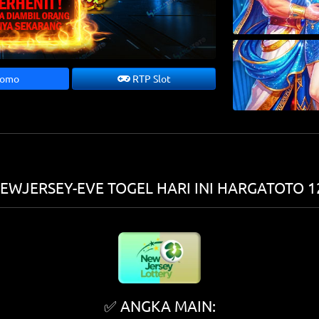
omo
RTP Slot
NEWJERSEY-EVE TOGEL HARI INI HARGATOTO 1
✅ ANGKA MAIN: