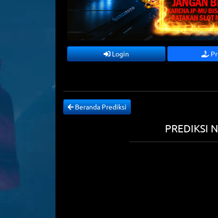
Login
Pr
Beranda Prediksi
PREDIKSI 