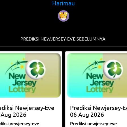
Harimau
PREDIKSI NEWJERSEY-EVE SEBELUMNYA:
ediksi
Newjersey-Eve
Prediksi
Newjersey-E
 Aug 2026
06 Aug 2026
diksi newjersey-eve
Prediksi newjersey-eve