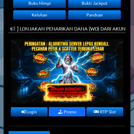
Buku Mimpi
Bukti Jackpot
Keluhan
Panduan
ER SLOT] LONJAKAN PENARIKAN DANA (WD) DARI AKUN M
Login
Promo
RTP Slot