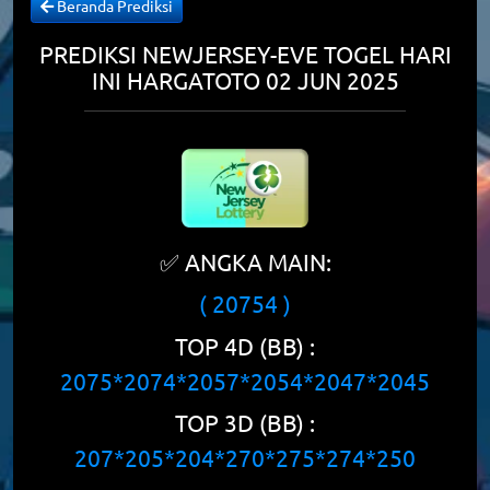
Beranda Prediksi
PREDIKSI NEWJERSEY-EVE TOGEL HARI
INI HARGATOTO 02 JUN 2025
✅ ANGKA MAIN:
( 20754 )
TOP 4D (BB) :
2075*2074*2057*2054*2047*2045
TOP 3D (BB) :
207*205*204*270*275*274*250