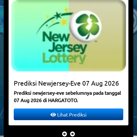
Prediksi
Newjersey-Eve
07 Aug 2026
Prediksi newjersey-eve sebelumnya pada tanggal
07 Aug 2026 di HARGATOTO.
Lihat Prediksi