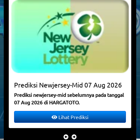
Prediksi
Newjersey-Mid
07 Aug 2026
Prediksi newjersey-mid sebelumnya pada tanggal
07 Aug 2026 di HARGATOTO.
Lihat Prediksi