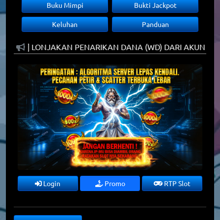
Buku Mimpi
Bukti Jackpot
Keluhan
Panduan
ER SLOT] LONJAKAN PENARIKAN DANA (WD) DARI AKUN M
Login
Promo
RTP Slot