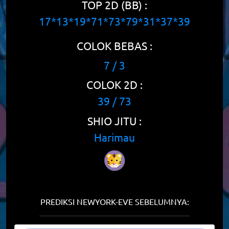
TOP 2D (BB) :
17*13*19*71*73*79*31*37*39
COLOK BEBAS :
7 / 3
COLOK 2D :
39 / 73
SHIO JITU :
Harimau
PREDIKSI NEWYORK-EVE SEBELUMNYA: