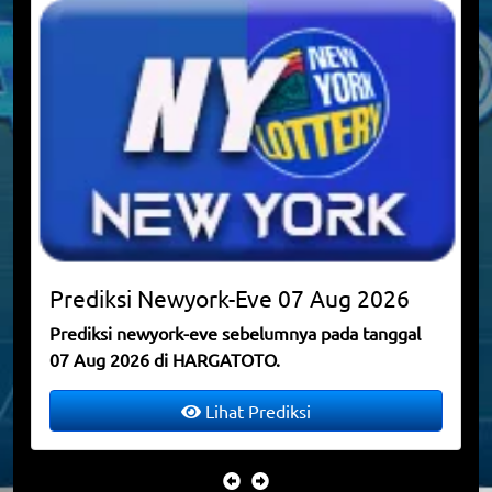
Prediksi
Newyork-Eve
07 Aug 2026
Prediksi newyork-eve sebelumnya pada tanggal
07 Aug 2026 di HARGATOTO.
Lihat Prediksi