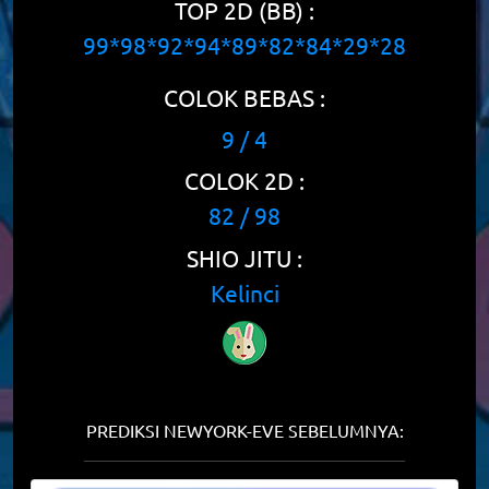
TOP 2D (BB) :
99*98*92*94*89*82*84*29*28
COLOK BEBAS :
9 / 4
COLOK 2D :
82 / 98
SHIO JITU :
Kelinci
PREDIKSI NEWYORK-EVE SEBELUMNYA: