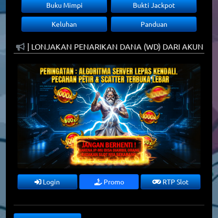
Buku Mimpi
Bukti Jackpot
Keluhan
Panduan
ER SLOT] LONJAKAN PENARIKAN DANA (WD) DARI AKUN M
Login
Promo
RTP Slot