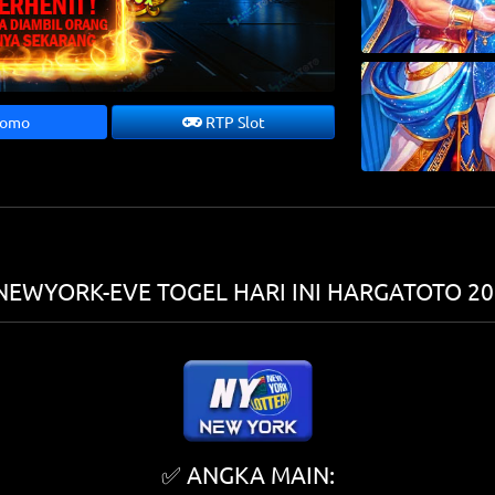
omo
RTP Slot
 NEWYORK-EVE TOGEL HARI INI HARGATOTO 20
✅ ANGKA MAIN: