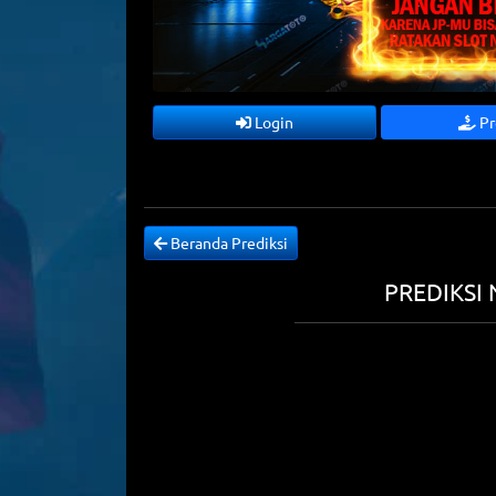
Login
Pr
Beranda Prediksi
PREDIKSI