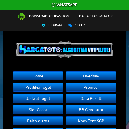
×
WHATSAPP
DOWNLOAD APLIKASI TOGEL
DAFTAR JADI MEMBER
TELEGRAM
LIVECHAT
Home
Livedraw
Prediksi Togel
Promosi
Jadwal Togel
Data Result
Slot Gacor
BB Generator
Paito Warna
Konv.Toto SGP