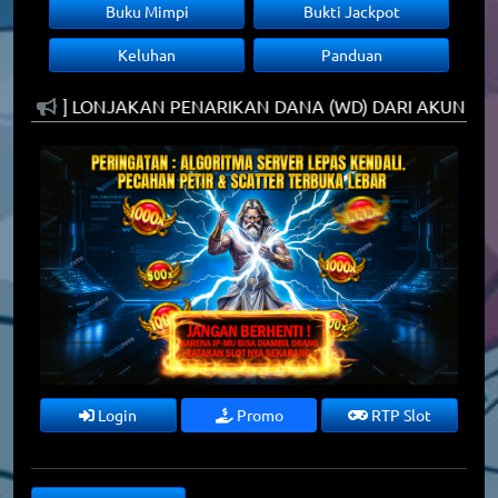
Buku Mimpi
Bukti Jackpot
Keluhan
Panduan
ER SLOT] LONJAKAN PENARIKAN DANA (WD) DARI AKUN M
Login
Promo
RTP Slot