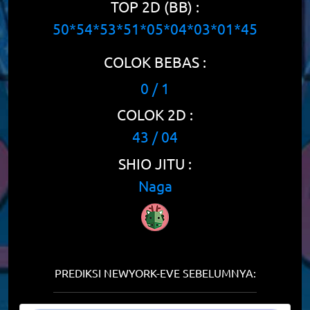
TOP 2D (BB) :
50*54*53*51*05*04*03*01*45
COLOK BEBAS :
0 / 1
COLOK 2D :
43 / 04
SHIO JITU :
Naga
PREDIKSI NEWYORK-EVE SEBELUMNYA: