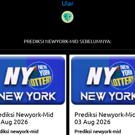
Ular
PREDIKSI NEWYORK-MID SEBELUMNYA:
ediksi
Newyork-Mid
Prediksi
Newyork-Mi
 Aug 2026
03 Aug 2026
diksi newyork-mid
Prediksi newyork-mid