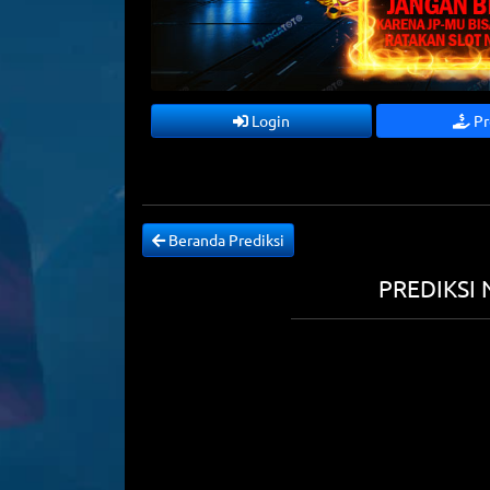
Login
Pr
Beranda Prediksi
PREDIKSI