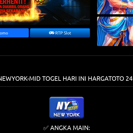
omo
RTP Slot
 NEWYORK-MID TOGEL HARI INI HARGATOTO 24
✅ ANGKA MAIN: