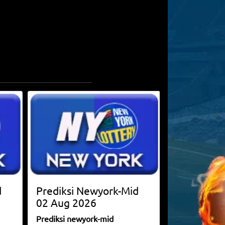
d
Prediksi
Newyork-Mid
Prediksi
N
02 Aug 2026
01 Aug 20
Prediksi newyork-mid
Prediksi newy