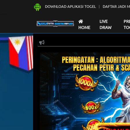
DOWNLOAD APLIKASI TOGEL
DAFTAR JADI 
LIVE
PR
HOME
DRAW
TO