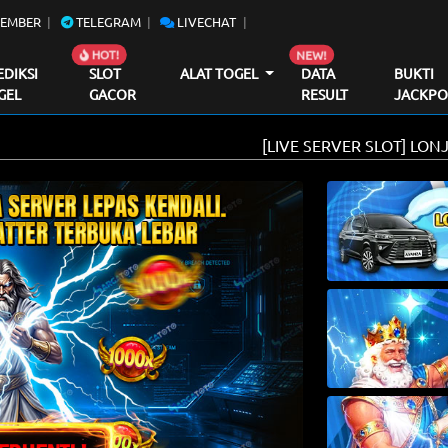
MEMBER
TELEGRAM
LIVECHAT
HOT!
NEW!
EDIKSI
SLOT
ALAT TOGEL
DATA
BUKTI
GEL
GACOR
RESULT
JACKPO
[LIVE SERVER SLOT] LONJ