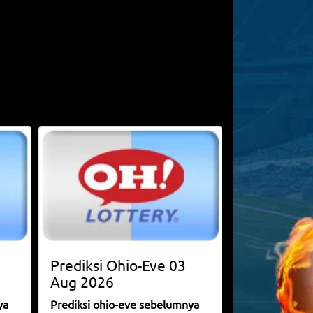
Prediksi
Ohio-Eve
03
Prediksi
Oh
Aug 2026
Aug 2026
ya
Prediksi ohio-eve sebelumnya
Prediksi ohio