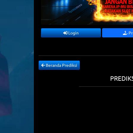
Login
Pr
Beranda Prediksi
PREDIK