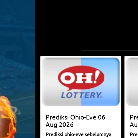
-Eve
07
Prediksi
Ohio-Eve
06
Pr
Aug 2026
Au
e sebelumnya
Prediksi ohio-eve sebelumnya
Pre