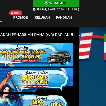
WHATSAPP
JUMAT
, 7 AGU 2026
(
17
:
13
:
10
)
HOT!
PROMOSI
KELUHAN
PANDUAN
T
AKAN PENARIKAN DANA (WD) DARI AKUN MODAL KECIL SE