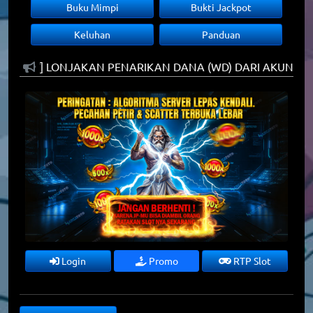
Buku Mimpi
Bukti Jackpot
Keluhan
Panduan
VER SLOT] LONJAKAN PENARIKAN DANA (WD) DARI AKUN M
Login
Promo
RTP Slot