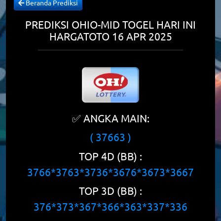
Beranda Prediksi
PREDIKSI OHIO-MID TOGEL HARI INI
HARGATOTO 16 APR 2025
✅ ANGKA MAIN:
( 37663 )
TOP 4D (BB) :
3766*3763*3736*3676*3673*3667
TOP 3D (BB) :
376*373*367*366*363*337*336