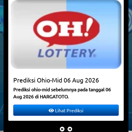
Prediksi
Ohio-Mid
06 Aug 2026
Prediksi ohio-mid sebelumnya pada tanggal 06
Aug 2026 di HARGATOTO.
Lihat Prediksi