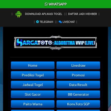
×
WHATSAPP
DOWNLOAD APLIKASI TOGEL
DAFTAR JADI MEMBER
TELEGRAM
LIVECHAT
Home
Livedraw
Prediksi Togel
Promosi
Jadwal Togel
Data Result
Slot Gacor
BB Generator
Paito Warna
Konv.Toto SGP