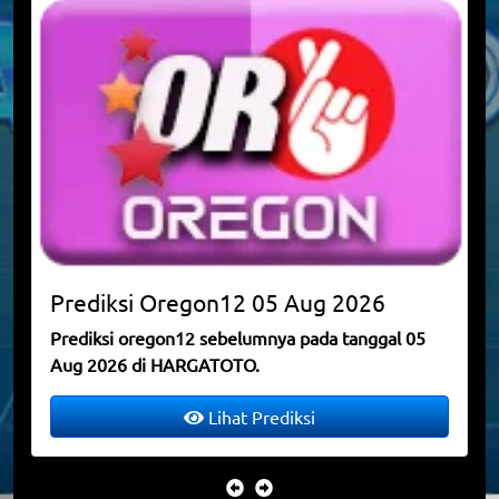
Prediksi
Oregon12
05 Aug 2026
Prediksi oregon12 sebelumnya pada tanggal 05
Aug 2026 di HARGATOTO.
Lihat Prediksi