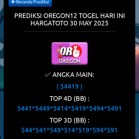
Beranda Prediksi
PREDIKSI OREGON12 TOGEL HARI INI
HARGATOTO 30 MAY 2025
✅ ANGKA MAIN:
( 54419 )
TOP 4D (BB) :
5441*5449*5414*5419*5494*5491
TOP 3D (BB) :
544*541*549*514*519*594*591