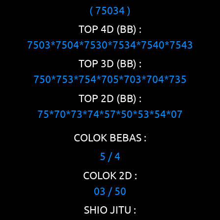
( 75034 )
TOP 4D (BB) :
7503*7504*7530*7534*7540*7543
TOP 3D (BB) :
750*753*754*705*703*704*735
TOP 2D (BB) :
75*70*73*74*57*50*53*54*07
COLOK BEBAS :
5 / 4
COLOK 2D :
03 / 50
SHIO JITU :