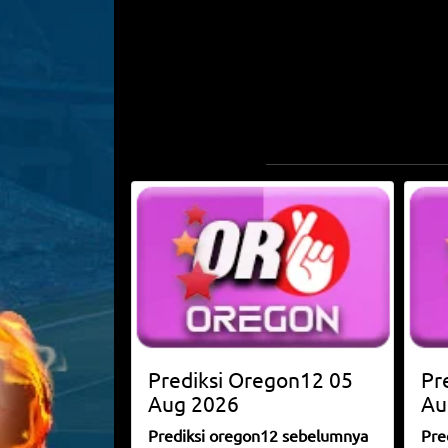
gon12
06
Prediksi
Oregon12
05
Pr
Aug 2026
Au
2 sebelumnya
Prediksi oregon12 sebelumnya
Pre