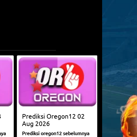
3
Prediksi
Oregon12
02
Prediksi
O
Aug 2026
Aug 2026
nya
Prediksi oregon12 sebelumnya
Prediksi oreg