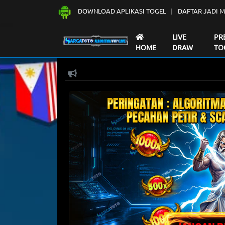
DOWNLOAD APLIKASI TOGEL
DAFTAR JADI 
LIVE
PR
HOME
DRAW
TO