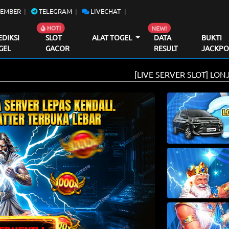
MEMBER
TELEGRAM
LIVECHAT
HOT!
NEW!
EDIKSI
SLOT
ALAT TOGEL
DATA
BUKTI
GEL
GACOR
RESULT
JACKPO
[LIVE SERVER SLOT] LONJ