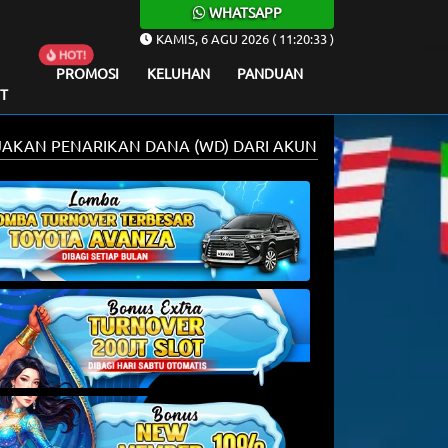
WHATSAPP
KAMIS
, 6 AGU 2026
(
11
:
20
:
34
)
HOT!
PROMOSI
KELUHAN
PANDUAN
T
AKAN PENARIKAN DANA (WD) DARI AKUN MODAL KECIL SE