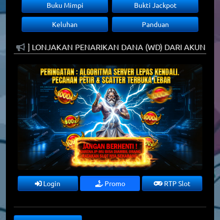
Buku Mimpi
Bukti Jackpot
Keluhan
Panduan
ER SLOT] LONJAKAN PENARIKAN DANA (WD) DARI AKUN M
Login
Promo
RTP Slot