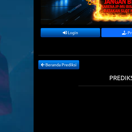
Login
Pr
Beranda Prediksi
PREDIK