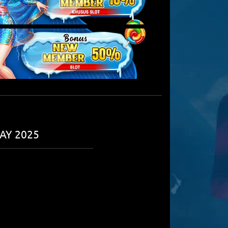
AY 2025