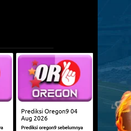
Prediksi
Oregon9
04
Prediksi
O
Aug 2026
Aug 2026
ya
Prediksi oregon9 sebelumnya
Prediksi oreg