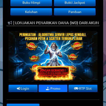
Buku Mimpi
Bukti Jackpot
Keluhan
Panduan
ER SLOT] LONJAKAN PENARIKAN DANA (WD) DARI AKUN M
Login
Promo
RTP Slot