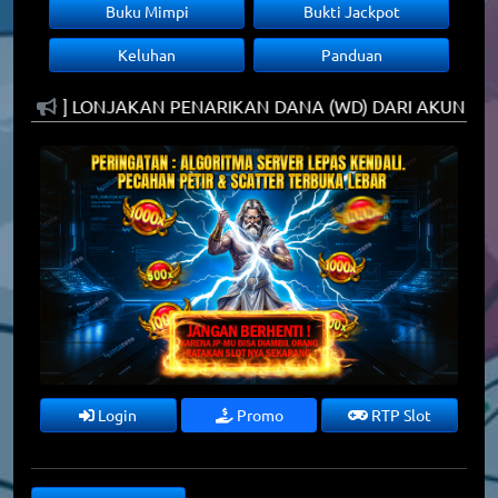
Buku Mimpi
Bukti Jackpot
Keluhan
Panduan
ER SLOT] LONJAKAN PENARIKAN DANA (WD) DARI AKUN M
Login
Promo
RTP Slot