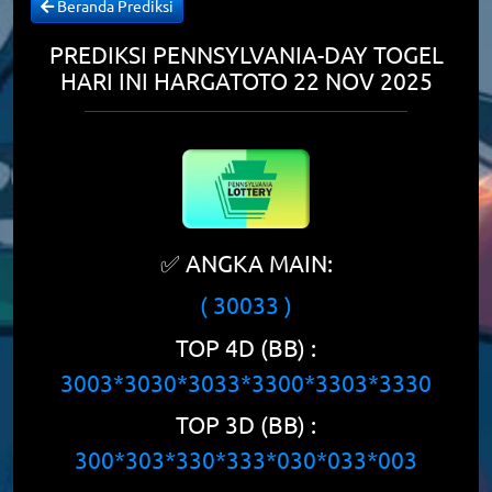
Beranda Prediksi
PREDIKSI PENNSYLVANIA-DAY TOGEL
HARI INI HARGATOTO 22 NOV 2025
✅ ANGKA MAIN:
( 30033 )
TOP 4D (BB) :
3003*3030*3033*3300*3303*3330
TOP 3D (BB) :
300*303*330*333*030*033*003