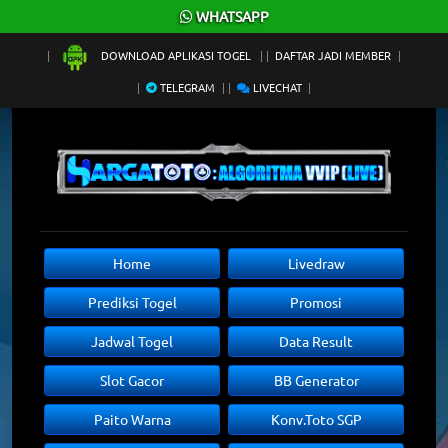
×
WHATSAPP
DOWNLOAD APLIKASI TOGEL
DAFTAR JADI MEMBER
TELEGRAM
LIVECHAT
Home
Livedraw
Prediksi Togel
Promosi
Jadwal Togel
Data Result
Slot Gacor
BB Generator
Paito Warna
Konv.Toto SGP