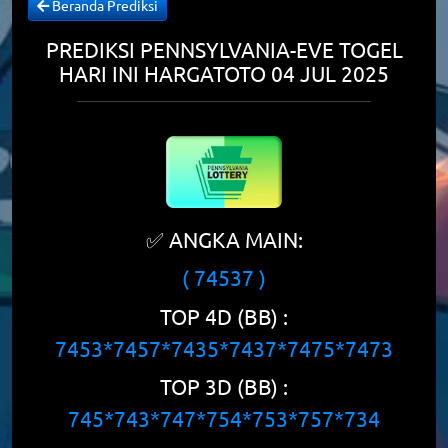
Beranda Prediksi
PREDIKSI PENNSYLVANIA-EVE TOGEL
HARI INI HARGATOTO 04 JUL 2025
✅ ANGKA MAIN:
( 74537 )
TOP 4D (BB) :
7453*7457*7435*7437*7475*7473
TOP 3D (BB) :
745*743*747*754*753*757*734