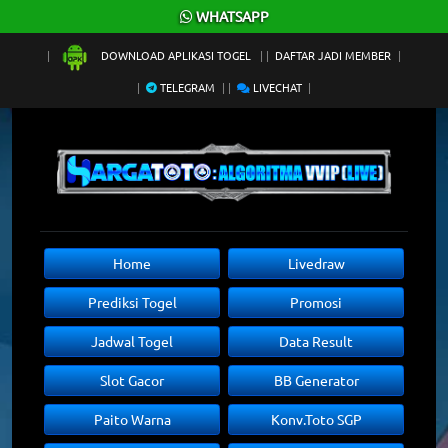
×
WHATSAPP
DOWNLOAD APLIKASI TOGEL
DAFTAR JADI MEMBER
TELEGRAM
LIVECHAT
Home
Livedraw
Prediksi Togel
Promosi
Jadwal Togel
Data Result
Slot Gacor
BB Generator
Paito Warna
Konv.Toto SGP