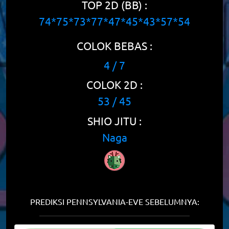
TOP 2D (BB) :
74*75*73*77*47*45*43*57*54
COLOK BEBAS :
4 / 7
COLOK 2D :
53 / 45
SHIO JITU :
Naga
PREDIKSI PENNSYLVANIA-EVE SEBELUMNYA: