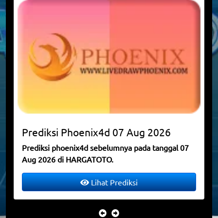
Prediksi
Phoenix4d
07 Aug 2026
Prediksi phoenix4d sebelumnya pada tanggal 07
Aug 2026 di HARGATOTO.
Lihat Prediksi