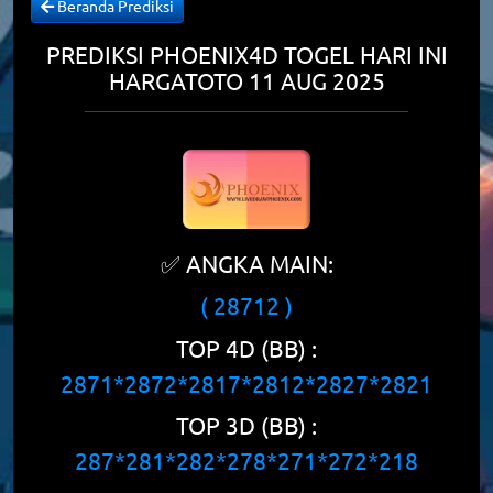
Beranda Prediksi
PREDIKSI PHOENIX4D TOGEL HARI INI
HARGATOTO 11 AUG 2025
✅ ANGKA MAIN:
( 28712 )
TOP 4D (BB) :
2871*2872*2817*2812*2827*2821
TOP 3D (BB) :
287*281*282*278*271*272*218