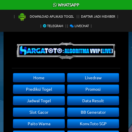
×
WHATSAPP
DOWNLOAD APLIKASI TOGEL
DAFTAR JADI MEMBER
TELEGRAM
LIVECHAT
Home
Livedraw
Prediksi Togel
Promosi
Jadwal Togel
Data Result
Slot Gacor
BB Generator
Paito Warna
Konv.Toto SGP