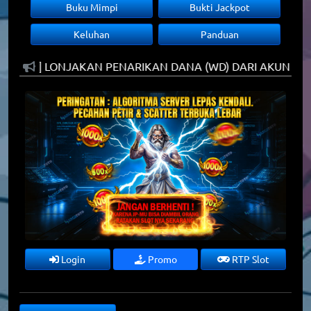
Buku Mimpi
Bukti Jackpot
Keluhan
Panduan
ER SLOT] LONJAKAN PENARIKAN DANA (WD) DARI AKUN M
Login
Promo
RTP Slot