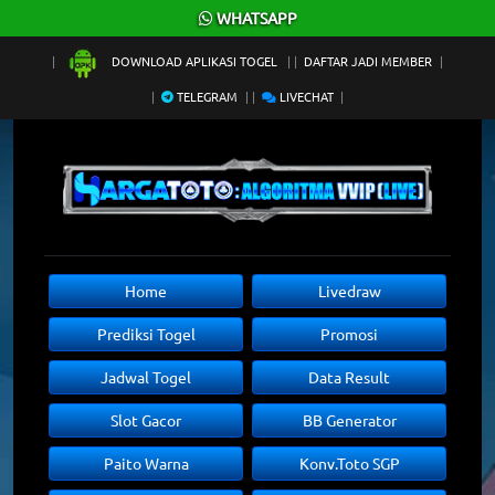
×
WHATSAPP
DOWNLOAD APLIKASI TOGEL
DAFTAR JADI MEMBER
TELEGRAM
LIVECHAT
Home
Livedraw
Prediksi Togel
Promosi
Jadwal Togel
Data Result
Slot Gacor
BB Generator
Paito Warna
Konv.Toto SGP