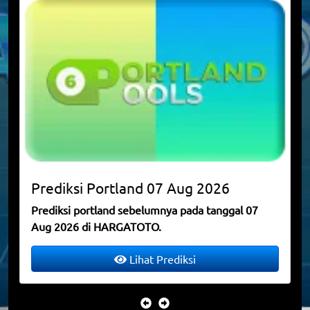
Prediksi
Portland
07 Aug 2026
Prediksi portland sebelumnya pada tanggal 07
Aug 2026 di HARGATOTO.
Lihat Prediksi