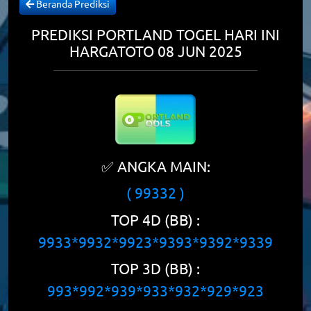
Beranda Prediksi
PREDIKSI PORTLAND TOGEL HARI INI
HARGATOTO 08 JUN 2025
✅ ANGKA MAIN:
( 99332 )
TOP 4D (BB) :
9933*9932*9923*9393*9392*9339
TOP 3D (BB) :
993*992*939*933*932*929*923