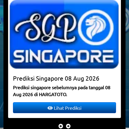
Prediksi
Singapore
08 Aug 2026
Prediksi singapore sebelumnya pada tanggal 08
Aug 2026 di HARGATOTO.
Lihat Prediksi