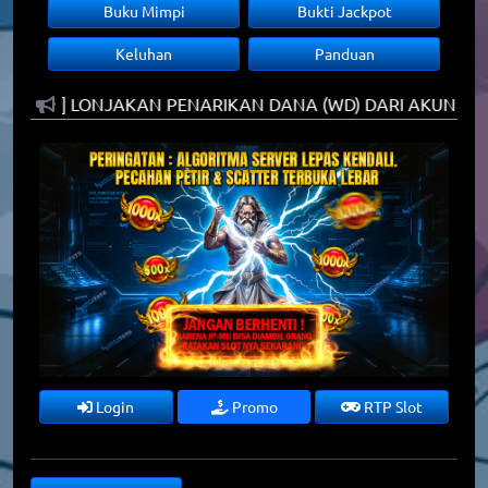
Buku Mimpi
Bukti Jackpot
Keluhan
Panduan
ER SLOT] LONJAKAN PENARIKAN DANA (WD) DARI AKUN M
Login
Promo
RTP Slot