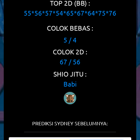
TOP 2D (BB) :
55*56*57*54*65*67*64*75*76
COLOK BEBAS :
5 / 4
COLOK 2D :
67 / 56
SHIO JITU :
Babi
PREDIKSI SYDNEY SEBELUMNYA: