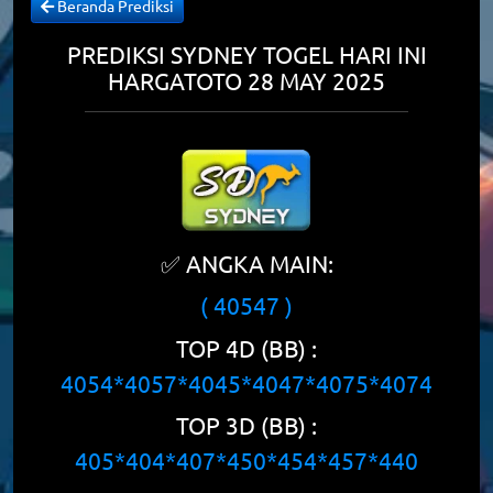
Beranda Prediksi
PREDIKSI SYDNEY TOGEL HARI INI
HARGATOTO 28 MAY 2025
✅ ANGKA MAIN:
( 40547 )
TOP 4D (BB) :
4054*4057*4045*4047*4075*4074
TOP 3D (BB) :
405*404*407*450*454*457*440