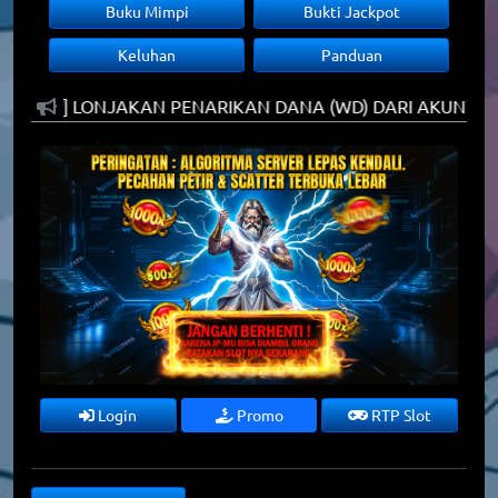
Buku Mimpi
Bukti Jackpot
Keluhan
Panduan
ER SLOT] LONJAKAN PENARIKAN DANA (WD) DARI AKUN M
Login
Promo
RTP Slot