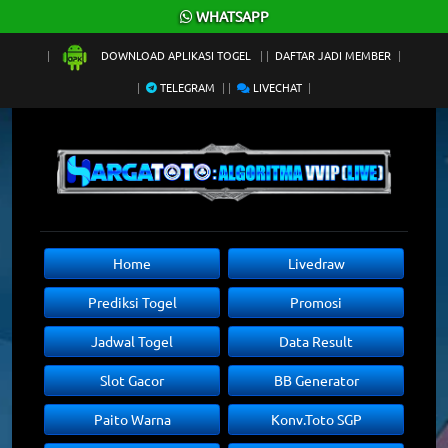
×
WHATSAPP
DOWNLOAD APLIKASI TOGEL
DAFTAR JADI MEMBER
TELEGRAM
LIVECHAT
Home
Livedraw
Prediksi Togel
Promosi
Jadwal Togel
Data Result
Slot Gacor
BB Generator
Paito Warna
Konv.Toto SGP