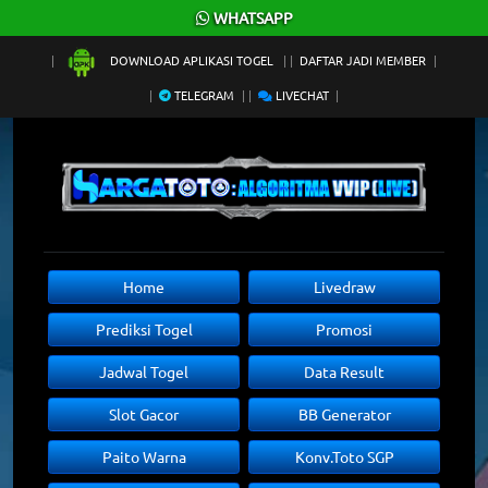
×
WHATSAPP
DOWNLOAD APLIKASI TOGEL
DAFTAR JADI MEMBER
TELEGRAM
LIVECHAT
Home
Livedraw
Prediksi Togel
Promosi
Jadwal Togel
Data Result
Slot Gacor
BB Generator
Paito Warna
Konv.Toto SGP