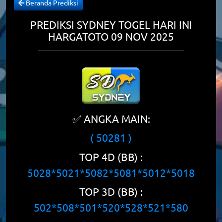
Beranda Prediksi
PREDIKSI SYDNEY TOGEL HARI INI
HARGATOTO 09 NOV 2025
✅ ANGKA MAIN:
( 50281 )
TOP 4D (BB) :
5028*5021*5082*5081*5012*5018
TOP 3D (BB) :
502*508*501*520*528*521*580