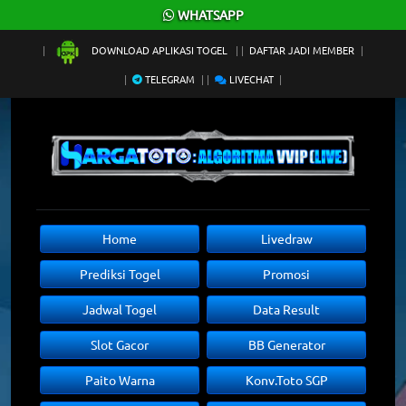
×
WHATSAPP
DOWNLOAD APLIKASI TOGEL
DAFTAR JADI MEMBER
TELEGRAM
LIVECHAT
Home
Livedraw
Prediksi Togel
Promosi
Jadwal Togel
Data Result
Slot Gacor
BB Generator
Paito Warna
Konv.Toto SGP