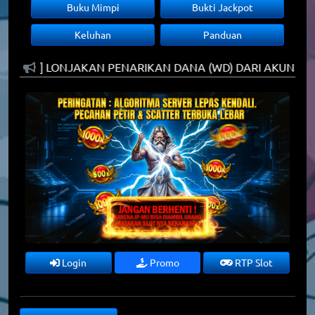
Buku Mimpi
Bukti Jackpot
Keluhan
Panduan
ER SLOT] LONJAKAN PENARIKAN DANA (WD) DARI AKUN M
Login
Promo
RTP Slot