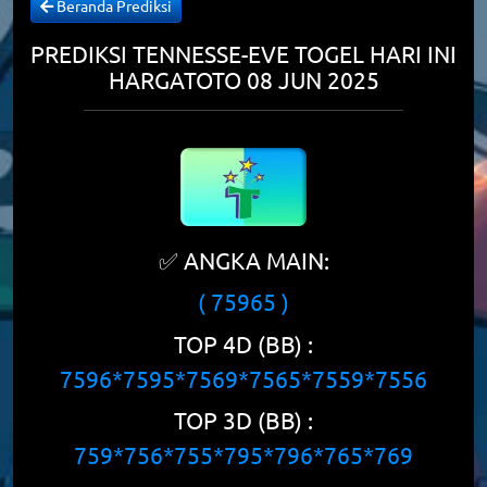
Beranda Prediksi
PREDIKSI TENNESSE-EVE TOGEL HARI INI
HARGATOTO 08 JUN 2025
✅ ANGKA MAIN:
( 75965 )
TOP 4D (BB) :
7596*7595*7569*7565*7559*7556
TOP 3D (BB) :
759*756*755*795*796*765*769