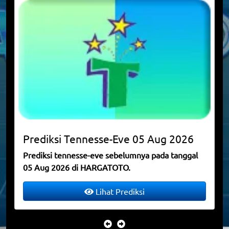
Prediksi
Tennesse-Eve
05 Aug 2026
Prediksi tennesse-eve sebelumnya pada tanggal
05 Aug 2026 di HARGATOTO.
Lihat Prediksi