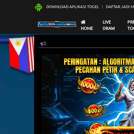
DOWNLOAD APLIKASI TOGEL
DAFTAR JADI 
LIVE
PR
HOME
DRAW
TO