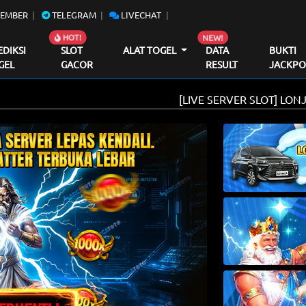
MEMBER
TELEGRAM
LIVECHAT
HOT!
NEW!
EDIKSI
SLOT
ALAT TOGEL
DATA
BUKTI
GEL
GACOR
RESULT
JACKPO
[LIVE SERVER SLOT] LONJ