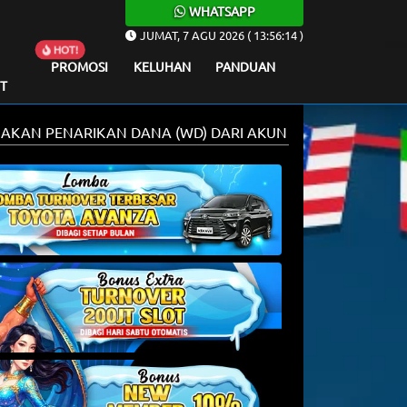
WHATSAPP
JUMAT
, 7 AGU 2026
(
13
:
56
:
15
)
HOT!
PROMOSI
KELUHAN
PANDUAN
T
AKAN PENARIKAN DANA (WD) DARI AKUN MODAL KECIL SE