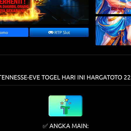
omo
RTP Slot
TENNESSE-EVE TOGEL HARI INI HARGATOTO 2
✅ ANGKA MAIN: