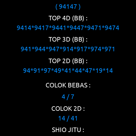
( 94147 )
TOP 4D (BB) :
9414*9417*9441*9447*9471*9474
TOP 3D (BB) :
941*944*947*914*917*974*971
TOP 2D (BB) :
94*91*97*49*41*44*47*19*14
COLOK BEBAS :
4 / 7
COLOK 2D :
14 / 41
SHIO JITU :