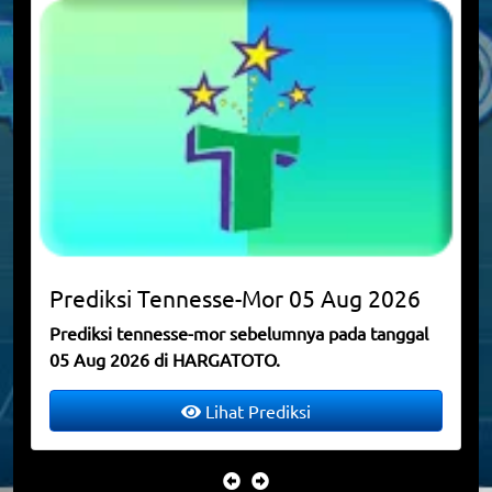
Prediksi
Tennesse-Mor
05 Aug 2026
Prediksi tennesse-mor sebelumnya pada tanggal
05 Aug 2026 di HARGATOTO.
Lihat Prediksi