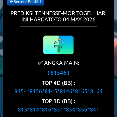
Beranda Prediksi
PREDIKSI TENNESSE-MOR TOGEL HARI
INI HARGATOTO 04 MAY 2026
✅ ANGKA MAIN:
( 81546 )
TOP 4D (BB) :
8154*8156*8145*8146*8165*8164
TOP 3D (BB) :
815*814*816*851*854*856*841