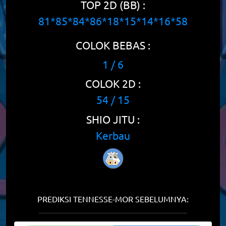
TOP 2D (BB) :
81*85*84*86*18*15*14*16*58
COLOK BEBAS :
1 / 6
COLOK 2D :
54 / 15
SHIO JITU :
Kerbau
PREDIKSI TENNESSE-MOR SEBELUMNYA: