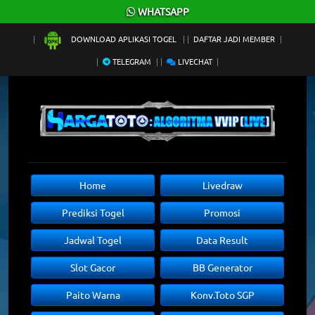
×
WHATSAPP
DOWNLOAD APLIKASI TOGEL
DAFTAR JADI MEMBER
TELEGRAM
LIVECHAT
Home
Livedraw
Prediksi Togel
Promosi
Jadwal Togel
Data Result
Slot Gacor
BB Generator
Paito Warna
Konv.Toto SGP