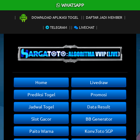
×
WHATSAPP
DOWNLOAD APLIKASI TOGEL
DAFTAR JADI MEMBER
TELEGRAM
LIVECHAT
Home
Livedraw
Prediksi Togel
Promosi
Jadwal Togel
Data Result
Slot Gacor
BB Generator
Paito Warna
Konv.Toto SGP