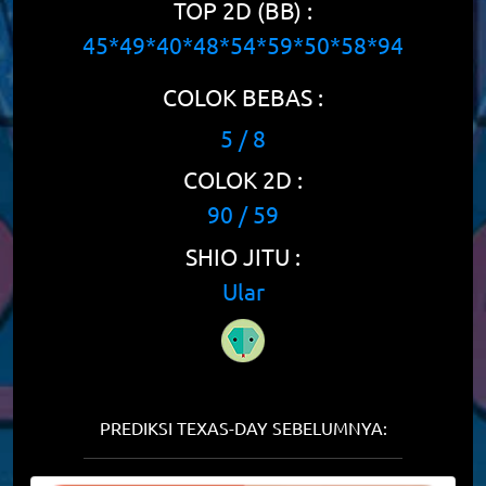
TOP 2D (BB) :
45*49*40*48*54*59*50*58*94
COLOK BEBAS :
5 / 8
COLOK 2D :
90 / 59
SHIO JITU :
Ular
PREDIKSI TEXAS-DAY SEBELUMNYA: