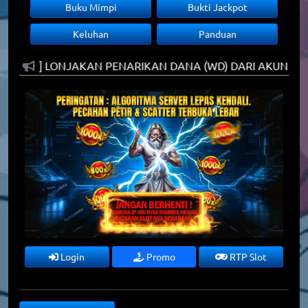
Buku Mimpi
Bukti Jackpot
Keluhan
Panduan
ER SLOT] LONJAKAN PENARIKAN DANA (WD) DARI AKUN M
Login
Promo
RTP Slot