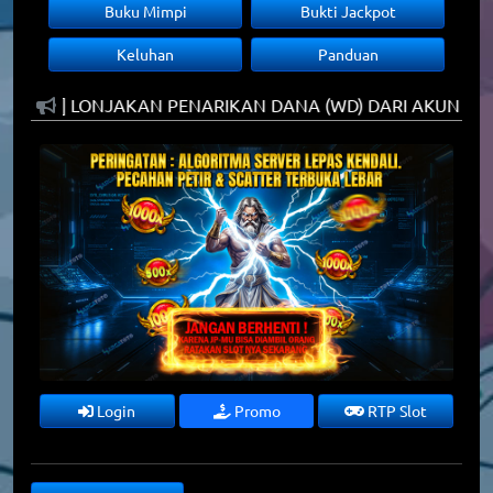
Buku Mimpi
Bukti Jackpot
Keluhan
Panduan
ER SLOT] LONJAKAN PENARIKAN DANA (WD) DARI AKUN M
Login
Promo
RTP Slot