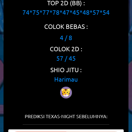
TOP 2D (BB) :
74*75*77*78*47*45*48*57*54
COLOK BEBAS :
4 / 8
COLOK 2D :
57 / 45
SHIO JITU :
Harimau
PREDIKSI TEXAS-NIGHT SEBELUMNYA: