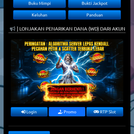
Buku Mimpi
Bukti Jackpot
Keluhan
Panduan
ER SLOT] LONJAKAN PENARIKAN DANA (WD) DARI AKUN M
Login
Promo
RTP Slot