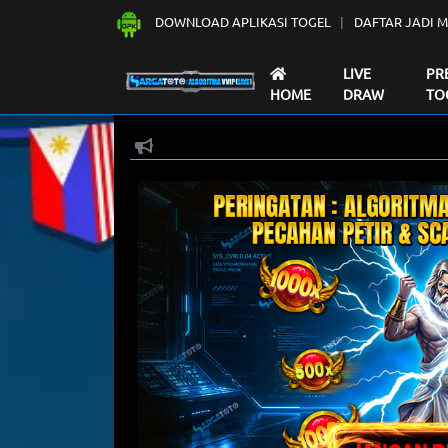
DOWNLOAD APLIKASI TOGEL
DAFTAR JADI 
LIVE
PR
HOME
DRAW
TO