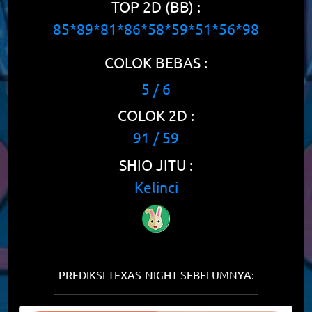
TOP 2D (BB) :
85*89*81*86*58*59*51*56*98
COLOK BEBAS :
5 / 6
COLOK 2D :
91 / 59
SHIO JITU :
Kelinci
PREDIKSI TEXAS-NIGHT SEBELUMNYA: