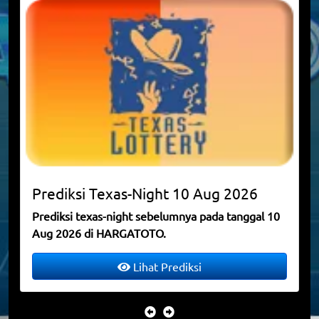
Prediksi
Texas-Night
10 Aug 2026
Prediksi texas-night sebelumnya pada tanggal 10
Aug 2026 di HARGATOTO.
Lihat Prediksi