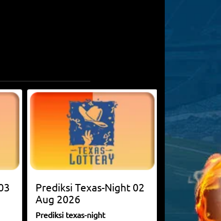
03
Prediksi
Texas-Night
02
Prediksi
Te
Aug 2026
Aug 2026
Prediksi texas-night
Prediksi texas