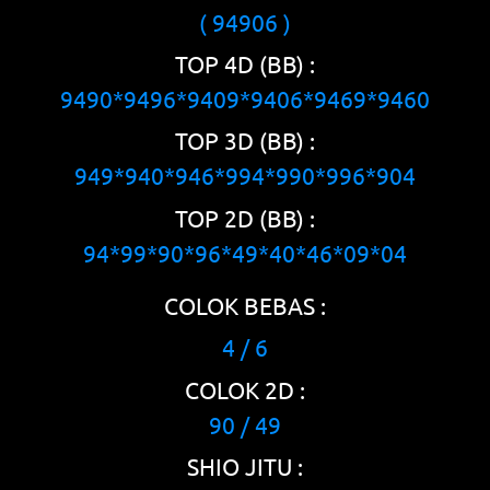
( 94906 )
TOP 4D (BB) :
9490*9496*9409*9406*9469*9460
TOP 3D (BB) :
949*940*946*994*990*996*904
TOP 2D (BB) :
94*99*90*96*49*40*46*09*04
COLOK BEBAS :
4 / 6
COLOK 2D :
90 / 49
SHIO JITU :