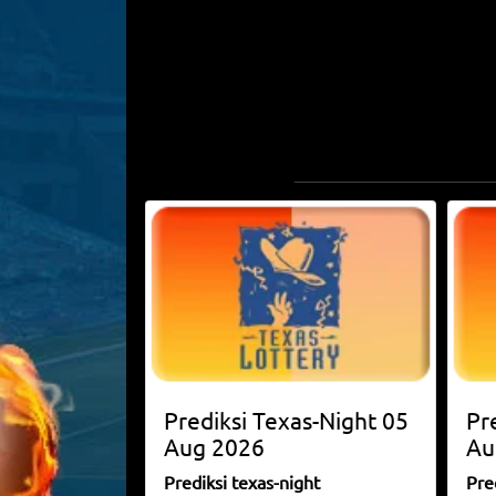
s-Night
06
Prediksi
Texas-Night
05
Pr
Aug 2026
Au
ght
Prediksi texas-night
Pre