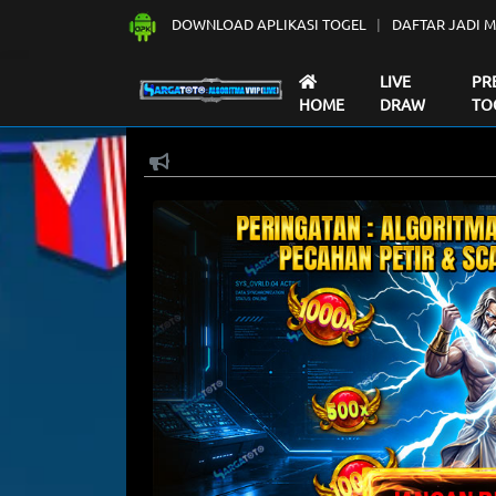
DOWNLOAD APLIKASI TOGEL
DAFTAR JADI 
LIVE
PR
HOME
DRAW
TO