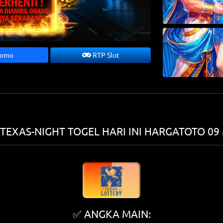
omo
RTP Slot
 TEXAS-NIGHT TOGEL HARI INI HARGATOTO 09
✅ ANGKA MAIN: