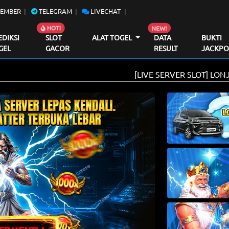
MEMBER
TELEGRAM
LIVECHAT
HOT!
NEW!
EDIKSI
SLOT
ALAT TOGEL
DATA
BUKTI
GEL
GACOR
RESULT
JACKPO
[LIVE SERVER SLOT] LONJ