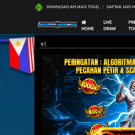
DOWNLOAD APLIKASI TOGEL
DAFTAR JADI 
LIVE
PR
HOME
DRAW
TO