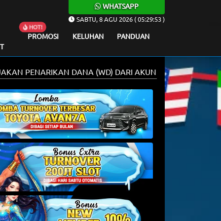
WHATSAPP
SABTU
, 8 AGU 2026
(
05
:
29
:
54
)
HOT!
PROMOSI
KELUHAN
PANDUAN
T
AKAN PENARIKAN DANA (WD) DARI AKUN MODAL KECIL SE