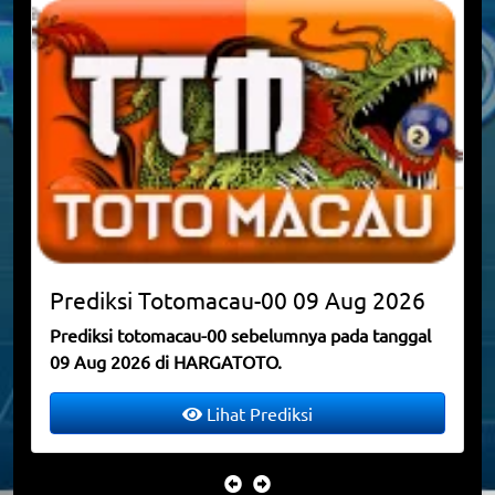
Prediksi
Totomacau-00
09 Aug 2026
Prediksi totomacau-00 sebelumnya pada tanggal
09 Aug 2026 di HARGATOTO.
Lihat Prediksi