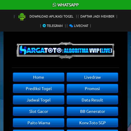
×
WHATSAPP
DOWNLOAD APLIKASI TOGEL
DAFTAR JADI MEMBER
TELEGRAM
LIVECHAT
Home
Livedraw
Prediksi Togel
Promosi
Jadwal Togel
Data Result
Slot Gacor
BB Generator
Paito Warna
Konv.Toto SGP