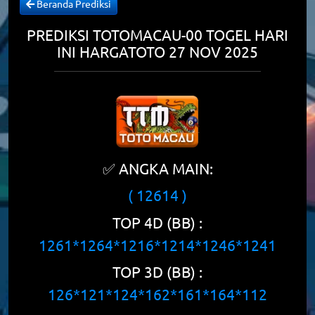
Beranda Prediksi
PREDIKSI TOTOMACAU-00 TOGEL HARI
INI HARGATOTO 27 NOV 2025
✅ ANGKA MAIN:
( 12614 )
TOP 4D (BB) :
1261*1264*1216*1214*1246*1241
TOP 3D (BB) :
126*121*124*162*161*164*112