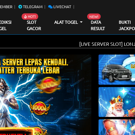
MEMBER
TELEGRAM
LIVECHAT
HOT!
NEW!
EDIKSI
SLOT
ALAT TOGEL
DATA
BUKTI
GEL
GACOR
RESULT
JACKPO
[LIVE SERVER SLOT] LONJ