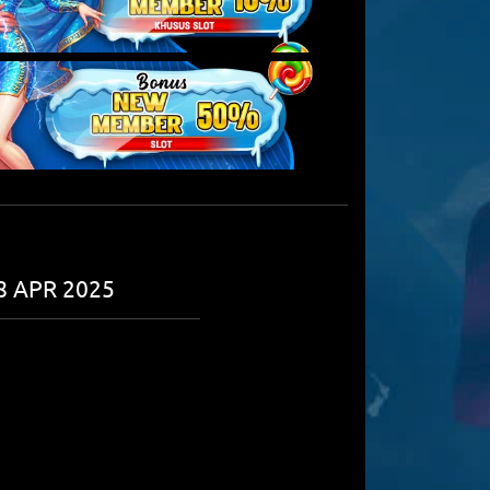
8 APR 2025