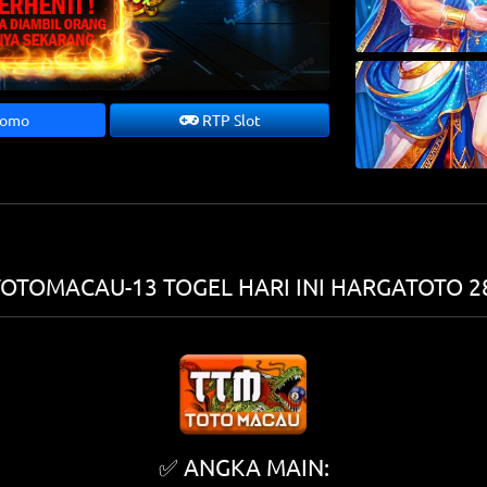
omo
RTP Slot
TOTOMACAU-13 TOGEL HARI INI HARGATOTO 2
✅ ANGKA MAIN: