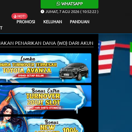
WHATSAPP
JUMAT
, 7 AGU 2026
(
10
:
52
:
23
)
HOT!
PROMOSI
KELUHAN
PANDUAN
T
AKAN PENARIKAN DANA (WD) DARI AKUN MODAL KECIL SE