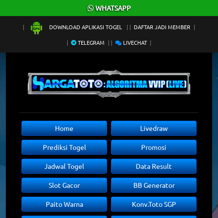
×
WHATSAPP
DOWNLOAD APLIKASI TOGEL
DAFTAR JADI MEMBER
TELEGRAM
LIVECHAT
Home
Livedraw
Prediksi Togel
Promosi
Jadwal Togel
Data Result
Slot Gacor
BB Generator
Paito Warna
Konv.Toto SGP